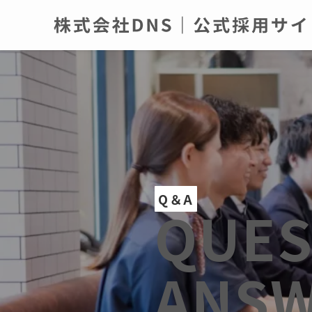
Q＆A
QUES
ANS